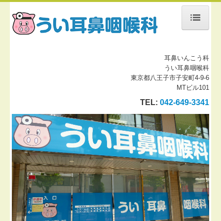
ホーム
耳鼻いんこう科
当院について
うい耳鼻咽喉科
東京都八王子市子安町4-9-6
診療案内
MTビル101
施設、設備など
TEL:
042-649-3341
地図、交通案内
個人情報保護方針